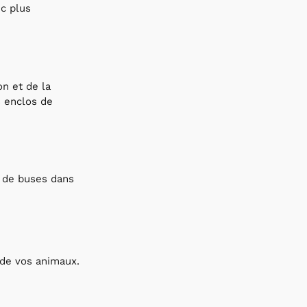
nc plus
on et de la
s enclos de
 de buses dans
e de vos animaux.