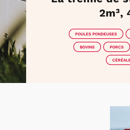
2m³, 
POULES PONDEUSES
BOVINS
PORCS
CÉRÉAL